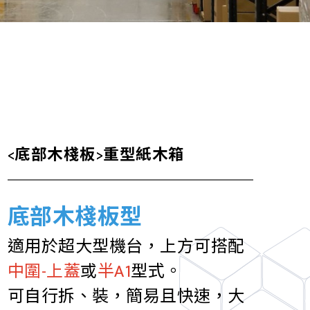
<底部木棧板>重型紙木箱
底部木棧板型
適用於超大型機台，上方可搭配
中圍-上蓋
或
半A1
型式。
可自行拆、裝，簡易且快速，大