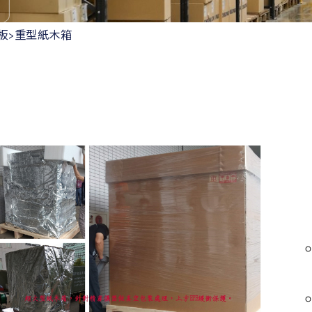
板>重型紙木箱