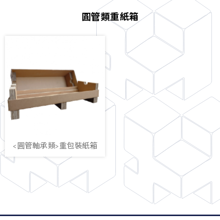
圓管類重紙箱
<圓管軸承類>重包裝紙箱