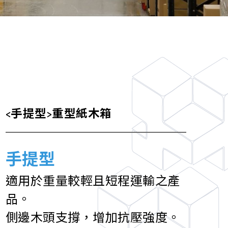
<手提型>重型紙木箱
手提型
適用於重量較輕且短程運輸之產
品。
側邊木頭支撐，增加抗壓強度。